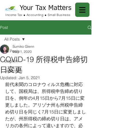
Your Tax Matters
Income Tax ● Accounting ● Small Business
Post
All Posts
Sumiko Glenn
All Posts
May 1, 2020
COVID-19 所得税申告締切
English
日変更
Japanese
Updated:
Jan 5, 2021
前代未聞のコロナウィルス危機に対応
して、国税局は、所得税申告締め切り
日を、例年の4月15日から7月15日に変
更しました。アリゾナ州も州税申告締
め切り日を同じく7月15日に変更しまし
たが、州所得税の締め切り日は、アメ
リカの各州によって違いますので、必