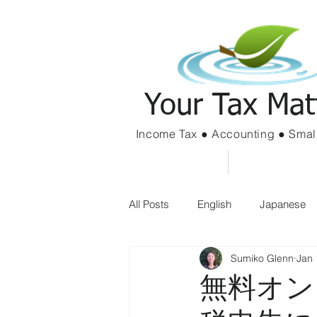
Your Tax Mat
Income Tax ● Accounting ● Smal
Home
Services
All Posts
English
Japanese
Sumiko Glenn
Jan 
無料オン