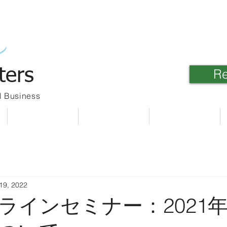
ters
Re
l Business
Meet Our Team
Client Link
Contact Us
19, 2022
ラインセミナー：2021