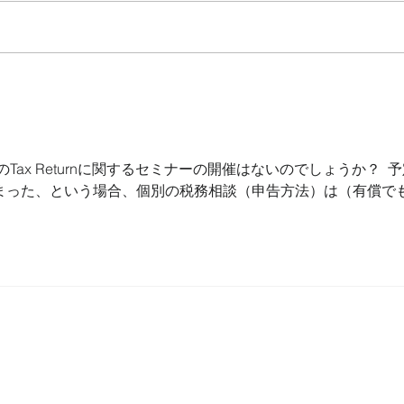
予定納税について
20
グ
Tax Returnに関するセミナーの開催はないのでしょうか？  
まった、という場合、個別の税務相談（申告方法）は（有償で
Your Tax Matters LLC
4635 S Lakeshore Drive #312
Tempe AZ 85282