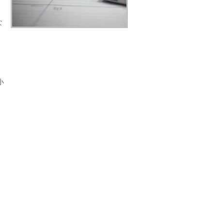
な
小
ス