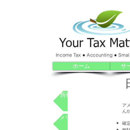
Your Tax Mat
Income Tax ● Accounting ● Smal
ホーム
サ
Home
Services
所得税申告サービス
ア
ん
アメリカ不動産投資の税務
確
無