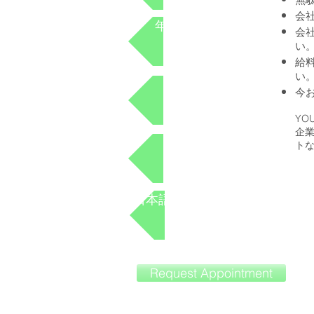
会
年金対策 保険対策
会
い
給
い
年金対策
今
YO
企
保険対策
ト
日本語通訳・翻訳サービス
Request Appointment