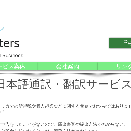
ters
Re
l Business
ービス案内
会社案内
リン
Meet Our Team
Client Link
Contact Us
日本語通訳・翻訳サービ
メリカでの所得税や個人起業などに関する問題でお悩みではありま
か？
定申告をしたことがないので、届出書類や提出方法がわからない。
駄な税金を払いたくないが、節税方法がわからない。