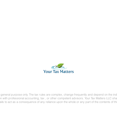
Your Tax Matters LLC
4635 S Lakeshore Drive #312
Tempe AZ 85282
Office Visit by Appointment Only
Office Phone: (480) 894-6478
Text Message: (480) 370-0930
Fax: (480) 646-3200
Email: contact@yourtaxmatters.com
Copyright © 2025 Your Tax Matters, LLC
for general purpose only. The tax rules are complex, change frequently and depend on the indi
n with professional accounting, tax , or other competent advisors. Your Tax Matters LLC shall 
fails to act as a consequence of any reliance upon the whole or any part of the contents of thi