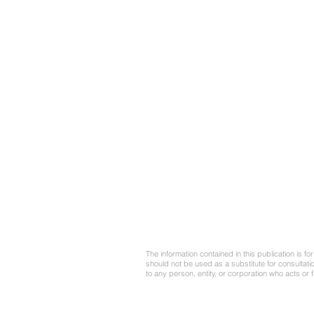
The information contained in this publication is 
should not be used as a substitute for consultatio
to any person, entity, or corporation who acts or 