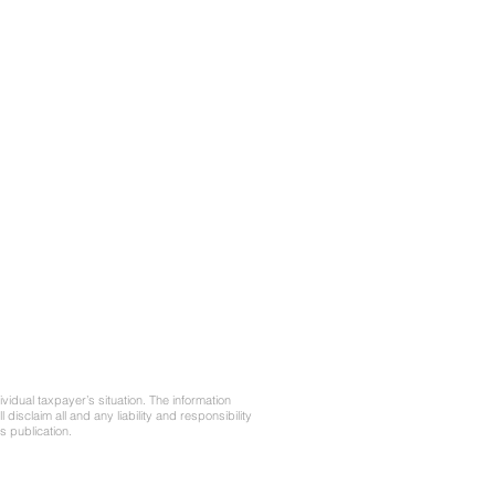
vidual taxpayer’s situation. The information
disclaim all and any liability and responsibility
s publication.